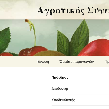
Αγροτικός Συν
Μετάβαση
Ένωση
Όμαδες παραγωγών
Πρ
σε
περιεχόμενο
Εγκαταστάσεις
Ο.Π. Δημητριακών
Πο
Πρόεδρος
Ο.Π Φρούτων
Διευθυντής
Υποδιευθυντής