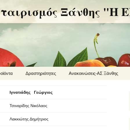
εταιρισμός Ξάνθης "Η
οϊόντα
Δραστηριότητες
Ανακοινώσεις-ΑΣ Ξάνθης
ιότητα
Ανακοινώσεις Ο.Π.Α.Κ
Ιγνατιάδης Γεώργιος
Υπουργείο αγροτικής
ανάπτυξης
Τσιναρίδης Νικόλαος
Αγροτύπος
Λακκιώτης Δημήτριος
Agronews