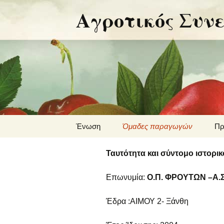
Αγροτικός Συν
Μετάβαση
Ένωση
Όμαδες παραγωγών
Πρ
σε
περιεχόμενο
Εγκαταστάσεις
Ο.Π. Δημητριακών
Πο
Ταυτότητα και σύντομο ιστορ
Ο.Π Φρούτων
Επωνυμία:
Ο.Π. ΦΡΟΥΤΩΝ –Α.
Έδρα :ΑΙΜΟΥ 2- Ξάνθη