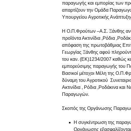
παραγωγής και εμπορίας των πρ
απαρτίζουν την Ομάδα Παραγωγών
Υπουργείου Αγροτικής Ανάπτυξης 
Η Ο.Π.Φρούτων –Α.Σ. Ξάνθης α
προΐόντα Ακτινίδια ,Ρόδια ,Ροδάκ
απόφαση της πρωτοβάθμιας Επιτ
Γεωργίας Ξάνθης αφού πληρούντα
του καν. (ΕΚ)1234/2007 καθώς και
εμπορεύσιμης παραγωγής του Πα
Βασικοί μέτοχοι Μέλη της Ο.Π.Φ
δύναμη του Αγροτικού Συνεταιρι
Ακτινίδια , Ρόδια ,Ροδάκινα και 
Παραγωγών.
Σκοπός της Οργάνωσης Παραγωγώ
Η συγκέντρωση της παραγω
Οργάνωσης εξασφαλίζοντας