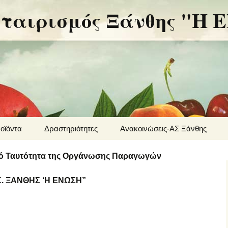
εταιρισμός Ξάνθης "Η
οϊόντα
Δραστηριότητες
Ανακοινώσεις-ΑΣ Ξάνθης
ιότητα
Ανακοινώσεις Ο.Π.Α.Κ
ικό Ταυτότητα της Οργάνωσης Παραγωγών
Υπουργείο αγροτικής
Σ. ΞΑΝΘΗΣ ‘Η ΕΝΩΣΗ”
ανάπτυξης
Αγροτύπος
Agronews