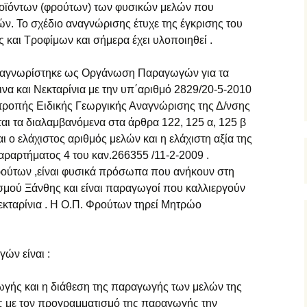
οϊόντων (φρούτων) των φυσικών μελών που
. Το σχέδιο αναγνώρισης έτυχε της έγκρισης του
και Τροφίμων και σήμερα έχει υλοποιηθεί .
ναγνωρίστηκε ως Οργάνωση Παραγωγών για τα
ινα και Νεκταρίνια με την υπ΄αριθμό 2829/20-5-2010
ροπής Ειδικής Γεωργικής Αναγνώρισης της Δ/νσης
ι τα διαλαμβανόμενα στα άρθρα 122, 125 α, 125 β
 ο ελάχιστος αριθμός μελών και η ελάχιστη αξία της
ραρτήματος 4 του καν.266355 /11-2-2009 .
ρούτων ,είναι φυσικά πρόσωπα που ανήκουν στη
σμού Ξάνθης και είναι παραγωγοί που καλλιεργούν
Νεκταρίνια . Η Ο.Π. Φρούτων τηρεί Μητρώο
ν είναι :
γής και η διάθεση της παραγωγής των μελών της
 με τον προγραμματισμό της παραγωγής την