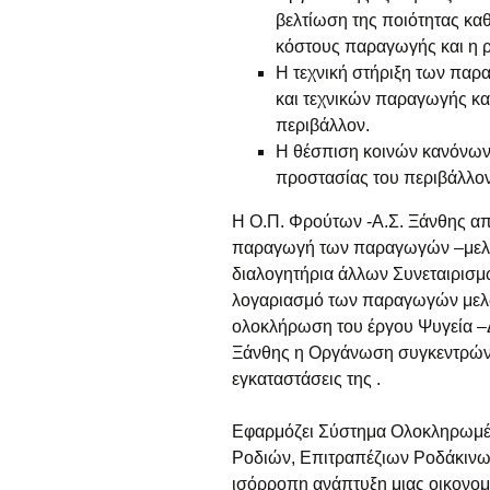
βελτίωση της ποιότητας κα
κόστους παραγωγής και η 
Η τεχνική στήριξη των πα
και τεχνικών παραγωγής κα
περιβάλλον.
Η θέσπιση κοινών κανόνων
προστασίας του περιβάλλον
Η Ο.Π. Φρούτων -Α.Σ. Ξάνθης από
παραγωγή των παραγωγών –μελών 
διαλογητήρια άλλων Συνεταιρισμώ
λογαριασμό των παραγωγών μελών
ολοκλήρωση του έργου Ψυγεία –
Ξάνθης η Οργάνωση συγκεντρώνει
εγκαταστάσεις της .
Εφαρμόζει Σύστημα Ολοκληρωμένη
Ροδιών, Επιτραπέζιων Ροδάκινων
ισόρροπη ανάπτυξη μιας οικονο