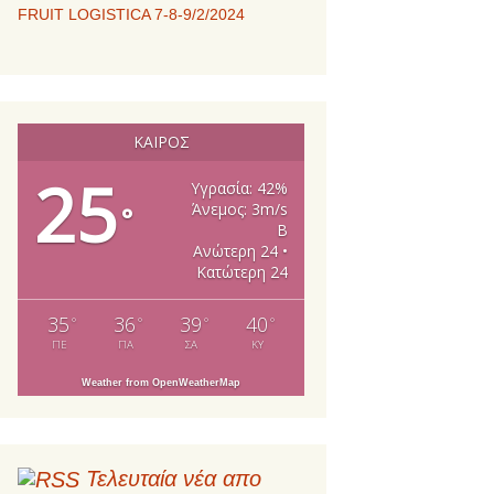
FRUIT LOGISTICA 7-8-9/2/2024
ΚΑΙΡΌΣ
25
Υγρασία: 42%
Άνεμος: 3m/s
°
Β
Ανώτερη 24 •
Κατώτερη 24
35
36
39
40
°
°
°
°
ΠΕ
ΠΑ
ΣΑ
ΚΥ
Weather from OpenWeatherMap
Τελευταία νέα απο